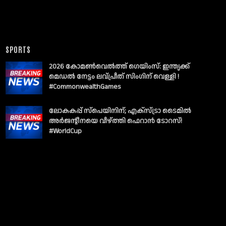
SPORTS
2026 കോമൺവെൽത്ത് ഗെയിംസ്: ഇന്ത്യക്ക്
മെഡൽ നേട്ടം ലവ്പ്രീത് സിംഗിന് വെള്ളി !
#CommonwealthGames
ലോകകപ്പ് സ്പെയിനിന്; എക്സ്ട്രാ ടൈമിൽ
അർജന്റീനയെ വീഴ്ത്തി ഫെറാൻ ടോറസ്!
#WorldCup