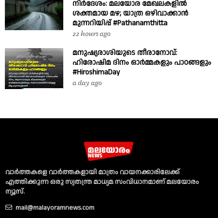
നിർദേശം: മലയോര മേഖലകളിൽ
ശക്തമായ മഴ; യാത്ര ഒഴിവാക്കാൻ
മുന്നറിയിപ്പ് #Pathanamthitta
22 hours ago
മനുഷ്യരാശിയുടെ തീരാനോവ്:
ഹിരോഷിമ ദിനം ഓർമ്മകളും പാഠങ്ങളും
#HiroshimaDay
a day ago
വാര്‍ത്തകളെ വാര്‍ത്തകളായി മാത്രം വായനക്കാരിലേക്ക്
എത്തിക്കുന്ന ഒരു സ്വതന്ത്ര മാധ്യമ സംവിധാനമാണ് മലയോരം
ന്യൂസ്‌.
mail@malayoramnews.com