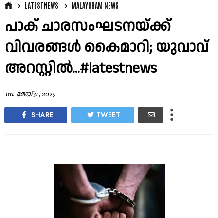
LATESTNEWS
MALAYORAM NEWS
പാക് ചാരസംഘടനയ്ക്ക്
വിവരങ്ങൾ കൈമാറി; യുവാവ്
അറസ്റ്റിൽ...#latestnews
on
മേയ് 31, 2025
SHARE
TWEET