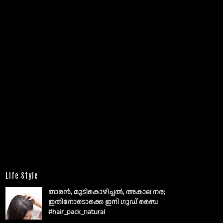
Life Style
താരൻ, മുടികൊഴിച്ചൽ, അകാല നര;
ഇതിനോടൊക്കെ ഇനി ഗുഡ് ബൈ
#hair_pack_natural