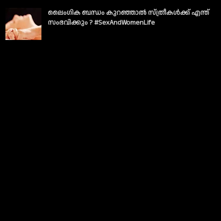
ലൈംഗിക ബന്ധം കുറഞ്ഞാല്‍ സ്ത്രീകള്‍ക്ക് എന്ത്
സംഭവിക്കും ? #SexAndWomenLife