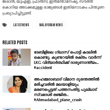
ജപ്പാൻ, യുഎഇ, ഫ്രാൻസ്, ഇൻന്തോനേഷ്യ, സൗത്ത്
കൊറിയ അടക്കമുള്ള രാജ്യങ്ങൾ ഇതിനോടകം പിന്തുണ
പ്രഖ്യാപിച്ചിട്ടുണ്ട്.
LATESTNEWS
MALAYORAM NEWS
ടേബിളിലെ ഗ്ലാസ്‌ പൊട്ടി കാലിൽ
കൊണ്ടു; കുണ്ടറയിൽ രക്തം വാർന്ന്
LKG വിദ്യാർത്ഥിക്ക് ദാരുണാന്ത്യം...
#accident
അഹമ്മദാബാദ് വിമാന ദുരന്തത്തില്‍
മരിച്ചവരില്‍ മലയാളിയും;
മരണപ്പെട്ടത് പത്തനംതിട്ട പുല്ലാട്
സ്വദേശി രഞ്ജിത...
#Ahmadabad_plane_crash