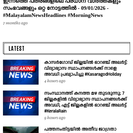
ഇന്നത്തെ പത്രങ്ങളിലെ പ്രധാന വാർത്തകളും
സംഭവങ്ങളും ഒറ്റ നോട്ടത്തിൽ - 09/01/2026 -
#MalayalamNewsHeadlines #MorningNews
7 months ago
LATEST
കാസർഗോഡ് ജില്ലയിൽ ഓറഞ്ച് അലർട്ട്:
വിദ്യാഭ്യാസ സ്ഥാപനങ്ങൾക്ക് നാളെ
അവധി പ്രഖ്യാപിച്ചു #KasaragodHoliday
4 hours ago
സംസ്ഥാനത്ത് കനത്ത മഴ തുടരുന്നു; 7
ജില്ലകളിൽ വിദ്യാഭ്യാസ സ്ഥാപനങ്ങൾക്ക്
അവധി, എട്ട് ജില്ലകളിൽ ഓറഞ്ച് അലർട്ട്
#KeralaRain
9 hours ago
പത്തനംതിട്ടയിൽ അതീവ ജാഗ്രതാ