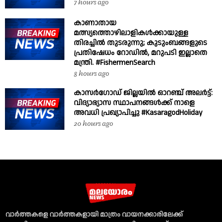
7 hours ago
കാണാതായ
മത്സ്യത്തൊഴിലാളികൾക്കായുള്ള
തിരച്ചിൽ തുടരുന്നു; കുടുംബങ്ങളുടെ
പ്രതിഷേധം റോഡിൽ, മറുപടി ഇല്ലാതെ
മന്ത്രി. #FishermenSearch
8 hours ago
കാസർഗോഡ് ജില്ലയിൽ ഓറഞ്ച് അലർട്ട്:
വിദ്യാഭ്യാസ സ്ഥാപനങ്ങൾക്ക് നാളെ
അവധി പ്രഖ്യാപിച്ചു #KasaragodHoliday
20 hours ago
വാര്‍ത്തകളെ വാര്‍ത്തകളായി മാത്രം വായനക്കാരിലേക്ക്