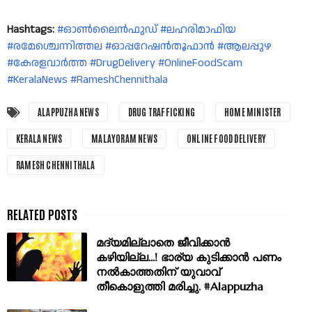
Hashtags:
#ഓൺലൈൻഫുഡ് #ലഹരിമാഫിയ
#രമേശ്ചെന്നിത്തല #ഓപ്പറേഷൻതൂഫാൻ #ആലപ്പുഴ
#കേരളവാർത്ത #DrugDelivery #OnlineFoodScam
#KeralaNews #RameshChennithala
ALAPPUZHA NEWS
DRUG TRAFFICKING
HOME MINISTER
KERALA NEWS
MALAYORAM NEWS
ONLINE FOOD DELIVERY
RAMESH CHENNITHALA
മദ്യമില്ലാതെ ജീവിക്കാൻ
കഴിയില്ല...! ഭാര്യ കുടിക്കാൻ പണം
നൽകാത്തതിന് യുവാവ്
തീകൊളുത്തി മരിച്ചു. #Alappuzha