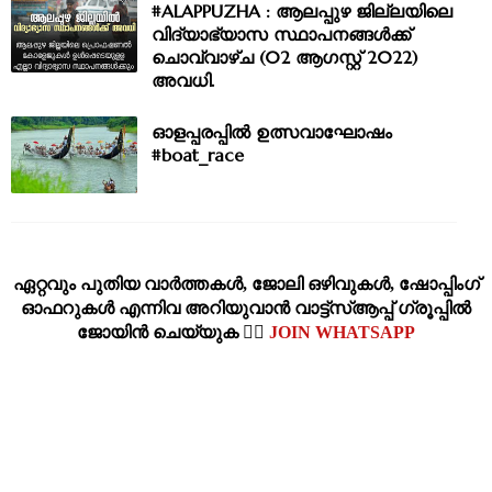
#ALAPPUZHA : ആലപ്പുഴ ജില്ലയിലെ
വിദ്യാഭ്യാസ സ്ഥാപനങ്ങൾക്ക്
ചൊവ്വാഴ്ച (02 ആഗസ്റ്റ് 2022)
അവധി.
ഓളപ്പരപ്പിൽ ഉത്സവാഘോഷം
#boat_race
ഏറ്റവും പുതിയ വാര്‍ത്തകള്‍, ജോലി ഒഴിവുകള്‍, ഷോപ്പിംഗ്‌
ഓഫറുകള്‍ എന്നിവ അറിയുവാന്‍ വാട്ട്സ്ആപ്പ് ഗ്രൂപ്പില്‍
ജോയിന്‍ ചെയ്യുക 👉🏽
JOIN WHATSAPP