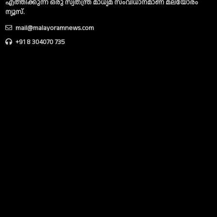
എത്തിക്കുന്ന ഒരു സ്വതന്ത്ര മാധ്യമ സംവിധാനമാണ് മലയോരം
ന്യൂസ്‌.
mail@malayoramnews.com
+91 8 304070 735