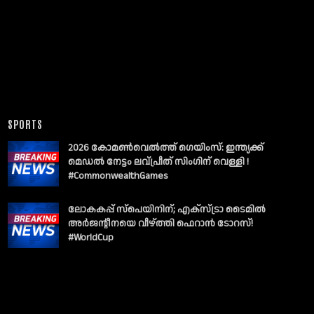
SPORTS
2026 കോമൺവെൽത്ത് ഗെയിംസ്: ഇന്ത്യക്ക്
മെഡൽ നേട്ടം ലവ്പ്രീത് സിംഗിന് വെള്ളി !
#CommonwealthGames
ലോകകപ്പ് സ്പെയിനിന്; എക്സ്ട്രാ ടൈമിൽ
അർജന്റീനയെ വീഴ്ത്തി ഫെറാൻ ടോറസ്!
#WorldCup