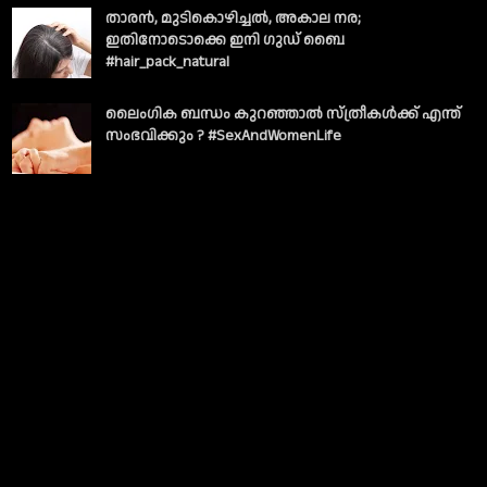
താരൻ, മുടികൊഴിച്ചൽ, അകാല നര;
ഇതിനോടൊക്കെ ഇനി ഗുഡ് ബൈ
#hair_pack_natural
ലൈംഗിക ബന്ധം കുറഞ്ഞാല്‍ സ്ത്രീകള്‍ക്ക് എന്ത്
സംഭവിക്കും ? #SexAndWomenLife