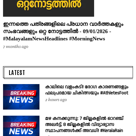
ഇന്നത്തെ പത്രങ്ങളിലെ പ്രധാന വാർത്തകളും
സംഭവങ്ങളും ഒറ്റ നോട്ടത്തിൽ - 09/01/2026 -
#MalayalamNewsHeadlines #MorningNews
7 months ago
LATEST
കാലിലെ വളംകടി! രോഗ കാരണങ്ങളും
ഫലപ്രദമായ ചികിത്സയും #AthletesFoot
2 hours ago
മഴ കനക്കുന്നു: 7 ജില്ലകളിൽ ഓറഞ്ച്
അലർട്ട്; 8 ജില്ലകളിൽ വിദ്യാഭ്യാസ
സ്ഥാപനങ്ങൾക്ക് അവധി! #KeralaRain