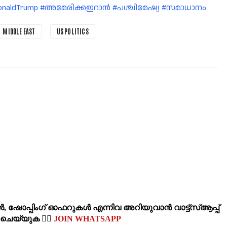
 #DonaldTrump #അമേരിക്കഇറാൻ #പശ്ചിമേഷ്യ #സമാധാനം
MIDDLE EAST
US POLITICS
‍, ഷോപ്പിംഗ്‌ ഓഫറുകള്‍ എന്നിവ അറിയുവാന്‍ വാട്ട്സ്ആപ്പ്
‍ ചെയ്യുക 👉🏽
JOIN WHATSAPP