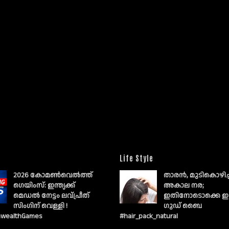
Life Style
2026 കോമൺവെൽത്ത്
താരൻ, മുടികൊഴിച
ഗെയിംസ്: ഇന്ത്യക്ക്
അകാല നര;
മെഡൽ നേട്ടം ലവ്പ്രീത്
ഇതിനോടൊക്കെ ഇ
സിംഗിന് വെള്ളി !
ഗുഡ് ബൈ
wealthGames
#hair_pack_natural