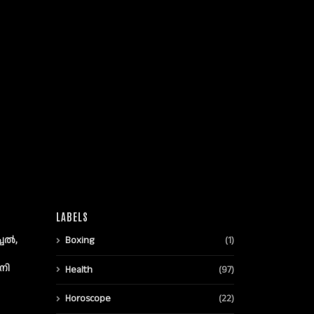
LABELS
്ചൽ,
Boxing
(1)
നി
Health
(97)
Horoscope
(22)