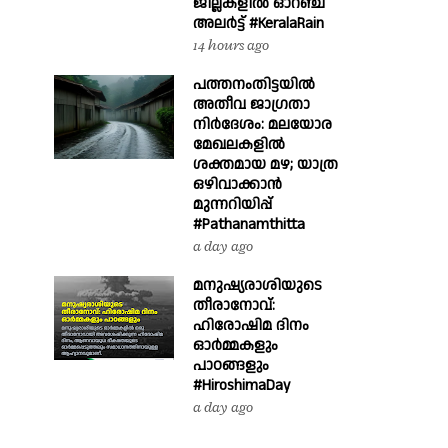
ജില്ലകളിൽ ഓറഞ്ച്
അലർട്ട് #KeralaRain
14 hours ago
പത്തനംതിട്ടയിൽ
അതീവ ജാഗ്രതാ
നിർദേശം: മലയോര
മേഖലകളിൽ
ശക്തമായ മഴ; യാത്ര
ഒഴിവാക്കാൻ
മുന്നറിയിപ്പ്
#Pathanamthitta
a day ago
മനുഷ്യരാശിയുടെ
തീരാനോവ്:
ഹിരോഷിമ ദിനം
ഓർമ്മകളും
പാഠങ്ങളും
#HiroshimaDay
a day ago