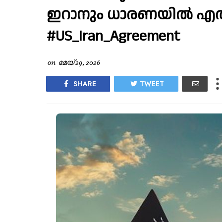
ഇറാനും ധാരണയിൽ എത്തിയ
#US_Iran_Agreement
on
മേയ് 29, 2026
SHARE
TWEET