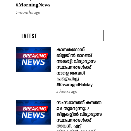
#MorningNews
7 months ago
LATEST
കാസർഗോഡ്
ജില്ലയിൽ ഓറഞ്ച്
അലർട്ട്: വിദ്യാഭ്യാസ
സ്ഥാപനങ്ങൾക്ക്
നാളെ അവധി
പ്രഖ്യാപിച്ചു
#KasaragodHoliday
2 hours ago
സംസ്ഥാനത്ത് കനത്ത
മഴ തുടരുന്നു; 7
ജില്ലകളിൽ വിദ്യാഭ്യാസ
സ്ഥാപനങ്ങൾക്ക്
അവധി, എട്ട്