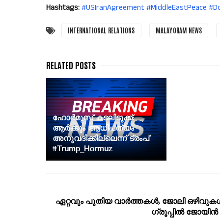
Hashtags:
#USIranAgreement #MiddleEastPeace
INTERNATIONAL RELATIONS
MALAYORAM NEWS
ഹോർമുസ് കടലിടുക്ക്:
ആർക്കും ആധിപത്യം
അനുവദിക്കില്ലെന്ന് ട്രംപ്
#Trump_Hormuz
ഏറ്റവും പുതിയ വാര്‍ത്തകള്‍, ജോലി ഒഴിവുകള്
ഗ്രൂപ്പില്‍ ജോയിന്