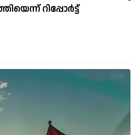
െന്ന് റിപ്പോർട്ട്