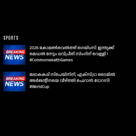
SPORTS
2026 കോമൺവെൽത്ത് ഗെയിംസ്: ഇന്ത്യക്ക്
മെഡൽ നേട്ടം ലവ്പ്രീത് സിംഗിന് വെള്ളി !
#CommonwealthGames
ലോകകപ്പ് സ്പെയിനിന്; എക്സ്ട്രാ ടൈമിൽ
അർജന്റീനയെ വീഴ്ത്തി ഫെറാൻ ടോറസ്!
#WorldCup