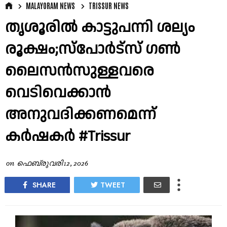
MALAYORAM NEWS
TRISSUR NEWS
തൃശൂരിൽ കാട്ടുപന്നി ശല്യം
രൂക്ഷം;സ്പോർട്സ് ഗൺ
ലൈസൻസുള്ളവരെ
വെടിവെക്കാൻ
അനുവദിക്കണമെന്ന്
കർഷകർ #Trissur
on
ഫെബ്രുവരി 12, 2026
SHARE
TWEET