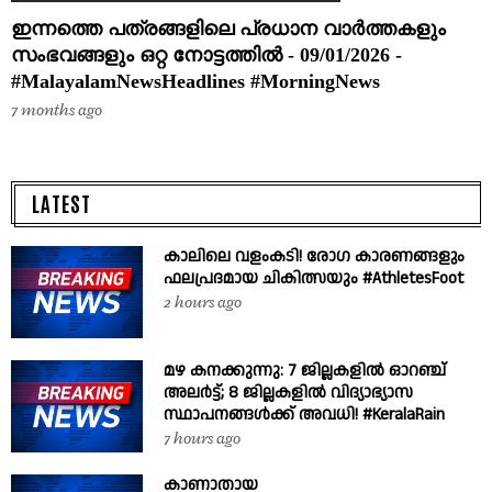
ഇന്നത്തെ പത്രങ്ങളിലെ പ്രധാന വാർത്തകളും
സംഭവങ്ങളും ഒറ്റ നോട്ടത്തിൽ - 09/01/2026 -
#MalayalamNewsHeadlines #MorningNews
7 months ago
LATEST
കാലിലെ വളംകടി! രോഗ കാരണങ്ങളും
ഫലപ്രദമായ ചികിത്സയും #AthletesFoot
2 hours ago
മഴ കനക്കുന്നു: 7 ജില്ലകളിൽ ഓറഞ്ച്
അലർട്ട്; 8 ജില്ലകളിൽ വിദ്യാഭ്യാസ
സ്ഥാപനങ്ങൾക്ക് അവധി! #KeralaRain
7 hours ago
കാണാതായ