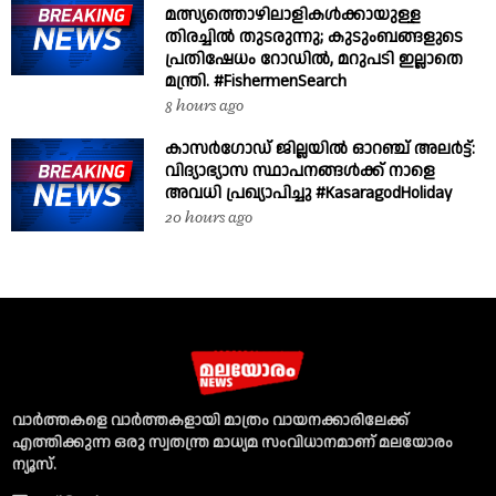
മത്സ്യത്തൊഴിലാളികൾക്കായുള്ള
തിരച്ചിൽ തുടരുന്നു; കുടുംബങ്ങളുടെ
പ്രതിഷേധം റോഡിൽ, മറുപടി ഇല്ലാതെ
മന്ത്രി. #FishermenSearch
8 hours ago
കാസർഗോഡ് ജില്ലയിൽ ഓറഞ്ച് അലർട്ട്:
വിദ്യാഭ്യാസ സ്ഥാപനങ്ങൾക്ക് നാളെ
അവധി പ്രഖ്യാപിച്ചു #KasaragodHoliday
20 hours ago
വാര്‍ത്തകളെ വാര്‍ത്തകളായി മാത്രം വായനക്കാരിലേക്ക്
എത്തിക്കുന്ന ഒരു സ്വതന്ത്ര മാധ്യമ സംവിധാനമാണ് മലയോരം
ന്യൂസ്‌.