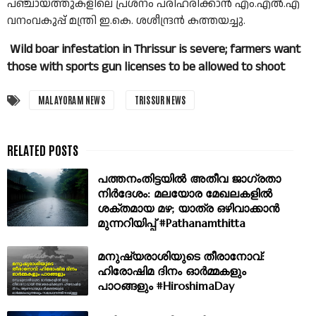
പഞ്ചായത്തുകളിലെ പ്രശ്നം പരിഹരിക്കാൻ എം.എൽ.എ
വനംവകുപ്പ് മന്ത്രി ഇ.കെ. ശശീന്ദ്രൻ കത്തയച്ചു.
Wild boar infestation in Thrissur is severe; farmers want
those with sports gun licenses to be allowed to shoot
MALAYORAM NEWS
TRISSUR NEWS
പത്തനംതിട്ടയിൽ അതീവ ജാഗ്രതാ
നിർദേശം: മലയോര മേഖലകളിൽ
ശക്തമായ മഴ; യാത്ര ഒഴിവാക്കാൻ
മുന്നറിയിപ്പ് #Pathanamthitta
മനുഷ്യരാശിയുടെ തീരാനോവ്:
ഹിരോഷിമ ദിനം ഓർമ്മകളും
പാഠങ്ങളും #HiroshimaDay