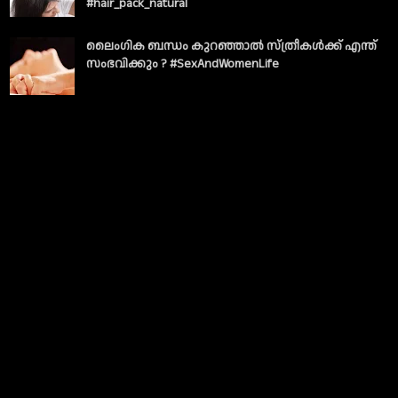
#hair_pack_natural
ലൈംഗിക ബന്ധം കുറഞ്ഞാല്‍ സ്ത്രീകള്‍ക്ക് എന്ത്
സംഭവിക്കും ? #SexAndWomenLife