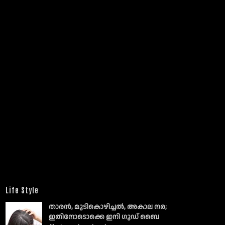
Life Style
താരൻ, മുടികൊഴിച്ചൽ, അകാല നര;
ഇതിനോടൊക്കെ ഇനി ഗുഡ് ബൈ