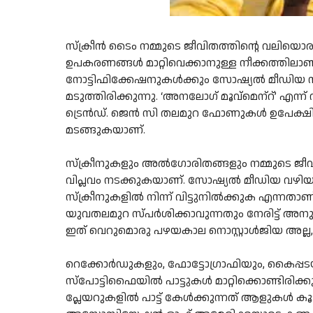
സ്‌ക്രീൻ ടൈം നമ്മുടെ ജീവിതത്തിൻ്റെ വലിയൊരു
ഉപകരണങ്ങൾ മാറ്റിവെക്കാനുള്ള നീക്കത്തിലാണ
നോട്ടിഫിക്കേഷനുകൾക്കും സോഷ്യൽ മീഡിയ സ
മടുത്തിരിക്കുന്നു. ‘അനലോഗ് മൂവ്‌മെന്‌റ്’ എന
ട്രെൻഡ്. ജെൻ സി തലമുറ ഫോണുകൾ ഉപേക്ഷിച്
മടങ്ങുകയാണ്.
സ്ക്രീനുകളും അൽഗോരിതങ്ങളും നമ്മുടെ ജീവി
വിപ്ലവം നടക്കുകയാണ്. സോഷ്യൽ മീഡിയ വഴിയാണ്
സ്ക്രീനുകളിൽ നിന്ന് വിട്ടുനിൽക്കുക എന്നതാ
യുവതലമുറ സ്പർശിക്കാവുന്നതും നേരിട്ട് അന
ഇത് വെറുമൊരു പഴയകാല നൊസ്റ്റാൾജിയ അല്ല, മറ
റെക്കോർഡുകളും, ഫോട്ടോഗ്രാഫിയും, കൈപ്
സ്‌പോട്ടിഫൈയിൽ പാട്ടുകൾ മാറ്റിക്കൊണ്ടിരിക
പ്ലേയറുകളിൽ പാട്ട് കേൾക്കുന്നത് ആളുകൾ കൂട