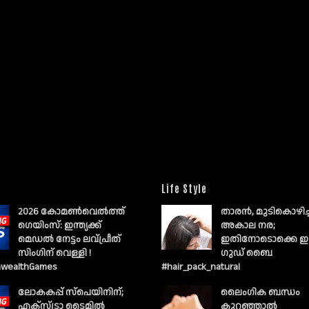
Life Style
2026 കോമൺവെൽത്ത്
താരൻ, മുടികൊഴിച
ഗെയിംസ്: ഇന്ത്യക്ക്
അകാല നര;
മെഡൽ നേട്ടം ലവ്പ്രീത്
ഇതിനോടൊക്കെ ഇ
സിംഗിന് വെള്ളി !
ഗുഡ് ബൈ
wealthGames
#hair_pack_natural
ലോകകപ്പ് സ്പെയിനിന്;
ലൈംഗിക ബന്ധം
എക്സ്ട്രാ ടൈമിൽ
കുറഞ്ഞാല്‍