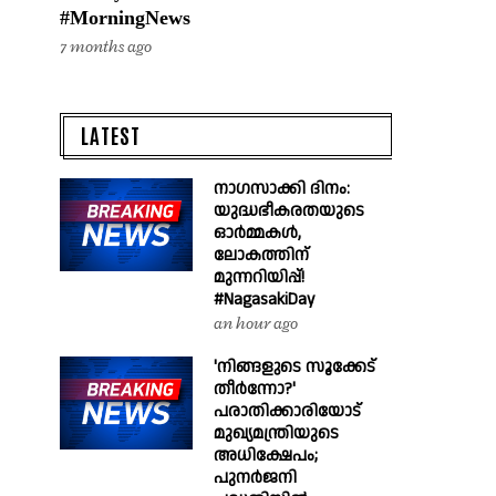
#MorningNews
7 months ago
LATEST
നാഗസാക്കി ദിനം:
യുദ്ധഭീകരതയുടെ
ഓർമ്മകൾ,
ലോകത്തിന്
മുന്നറിയിപ്പ്!
#NagasakiDay
an hour ago
'നിങ്ങളുടെ സൂക്കേട്
തീർന്നോ?'
പരാതിക്കാരിയോട്
മുഖ്യമന്ത്രിയുടെ
അധിക്ഷേപം;
പുനർജനി