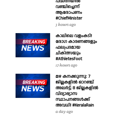
പദ്ധതിയിൽ
വഞ്ചിച്ചെന്ന്
ആരോപണം
#ChiefMinister
3 hours ago
കാലിലെ വളംകടി!
രോഗ കാരണങ്ങളും
ഫലപ്രദമായ
ചികിത്സയും
#AthletesFoot
17 hours ago
മഴ കനക്കുന്നു: 7
ജില്ലകളിൽ ഓറഞ്ച്
അലർട്ട്; 8 ജില്ലകളിൽ
വിദ്യാഭ്യാസ
സ്ഥാപനങ്ങൾക്ക്
അവധി! #KeralaRain
a day ago