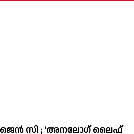
ത് ജെൻ സി ; 'അനലോഗ് ലൈഫ്