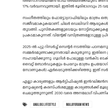
അസോസിയേഷൻ ഓഫ് അമേരിക്കയുടെ കണക്കനു
17% വർദ്ധനവുണ്ടായി. ഇതിൽ ഭൂരിഭാഗവും 25 
സംഗീതത്തിലും ഫോട്ടോഗ്രാഫിയിലും മാത്രം ഒതുങ
സജീവമാകുകയാണ്. ചിലർ ഡെലിവറി ആപ്പുകൾ ഉപേക
തുടങ്ങി. പുസ്തകങ്ങളുടെയും നോട്ട്ബുക്കുക
പ്രകടമാകുന്നത്. വിൻ്റേജ് വസ്ത്രങ്ങളോടുള്ള 
2025-ൽ പ്യൂ റിസർച്ച് സെൻ്റർ നടത്തിയ പഠനമ
സമ്മർദമുണ്ടാക്കുന്നതായി കരുതുന്നു. ഇത
സഹായിക്കുന്നു. ഗൂഗിൾ പോലുള്ള വൻകിട ട
വൈറ്റ് ബോർഡുകളും പേപ്പറും മാത്രം ഉപയോഗി
സോണുകൾ) ഏർപ്പെടുത്തിക്കഴിഞ്ഞു. ഇത് സർഗ്ഗാ
എല്ലാ കാര്യങ്ങളും ആർട്ടിഫിഷ്യൽ ഇൻറലിജൻ
മനുഷ്യൻ്റെ കരസ്പർശമുള്ള കാര്യങ്ങൾക്ക് മൂ
ചെലുത്തുന്നുണ്ട്. 2030 വരെ അനലോഗ് വിപണിക
ANALOG LIFESTYLE
MALAYORAM NEWS