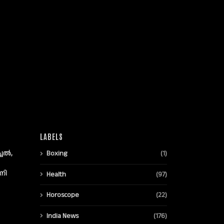
LABELS
്ചൽ,
Boxing
(1)
നി
Health
(97)
Horoscope
(22)
India News
(176)