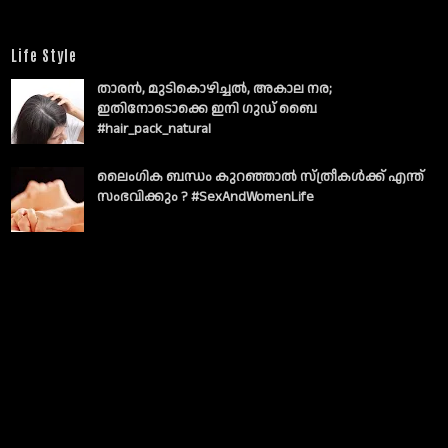
Life Style
താരൻ, മുടികൊഴിച്ചൽ, അകാല നര;
ഇതിനോടൊക്കെ ഇനി ഗുഡ് ബൈ
#hair_pack_natural
ലൈംഗിക ബന്ധം കുറഞ്ഞാല്‍ സ്ത്രീകള്‍ക്ക് എന്ത്
സംഭവിക്കും ? #SexAndWomenLife