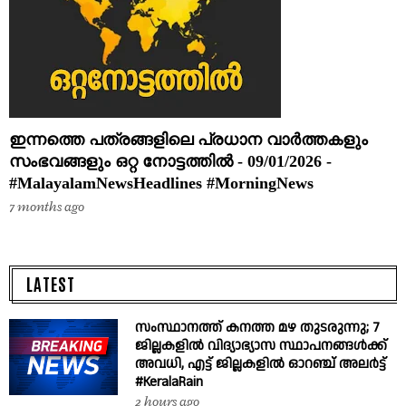
ഇന്നത്തെ പത്രങ്ങളിലെ പ്രധാന വാർത്തകളും
സംഭവങ്ങളും ഒറ്റ നോട്ടത്തിൽ - 09/01/2026 -
#MalayalamNewsHeadlines #MorningNews
7 months ago
LATEST
സംസ്ഥാനത്ത് കനത്ത മഴ തുടരുന്നു; 7
ജില്ലകളിൽ വിദ്യാഭ്യാസ സ്ഥാപനങ്ങൾക്ക്
അവധി, എട്ട് ജില്ലകളിൽ ഓറഞ്ച് അലർട്ട്
#KeralaRain
2 hours ago