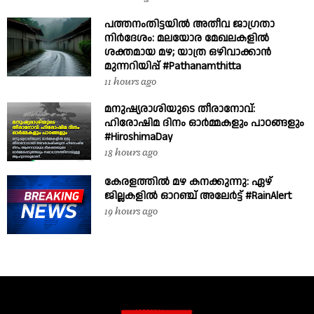
പത്തനംതിട്ടയിൽ അതീവ ജാഗ്രതാ
നിർദേശം: മലയോര മേഖലകളിൽ
ശക്തമായ മഴ; യാത്ര ഒഴിവാക്കാൻ
മുന്നറിയിപ്പ് #Pathanamthitta
11 hours ago
മനുഷ്യരാശിയുടെ തീരാനോവ്:
ഹിരോഷിമ ദിനം ഓർമ്മകളും പാഠങ്ങളും
#HiroshimaDay
18 hours ago
കേരളത്തിൽ മഴ കനക്കുന്നു: ഏഴ്
ജില്ലകളിൽ ഓറഞ്ച് അലേർട്ട് #RainAlert
19 hours ago