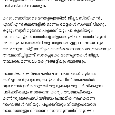
പരിപാടികൾ നടത്തുക.
കുടുംബശ്രീയുടെ നേതൃത്വത്തിൽ ജില്ലാ, സിഡിഎസ് ,
എഡിഎസ് തലങ്ങളിൽ ഓണം മേളകൾ സംഘടിപ്പിക്കും.
കുടുംബശ്രീ മുഖേന പച്ചക്കറിയും പൂ കൃഷിയും
നടത്തിയിട്ടുണ്ട്. അതിൻ്റെ വിളവെടുപ്പ് ഓണത്തിന് മുമ്പ്
നടത്തും. ഓണത്തിന് ആവശ്യമായ എല്ലാ വിഭവങ്ങളും
അടങ്ങുന്ന കിറ്റ് നേരിട്ടും ഓൺലൈനായും ലഭ്യമാക്കാനും
തീരുമാനിച്ചിട്ടുണ്ട്. സപ്ലൈകോ ഓണച്ചന്തകൾ ജില്ലാ,
താലൂക്ക്, മണ്ഡലം കേന്ദ്രങ്ങളിലും തുടങ്ങും.
സാംസ്കാരിക മേഖലയിലെ സ്ഥാപനങ്ങൾ മുഖേന
കൾച്ചറൽ പ്രോഗ്രാമുകളും ഫിഷറീസ് മേഖലയിൽ
വള്ളങ്ങൾ ഉൾപ്പെടുത്തി ആളുകളെ ആകർഷിക്കുന്ന
പരിപാടികളും നടത്തുന്ന കാര്യം ആലോചിക്കും.
കൺസ്യൂമർഫെഡ് വഴിയും പ്രാഥമിക സഹകരണ
സംഘങ്ങൾ വഴിയും പച്ചക്കറിയും നിത്യോപയോഗ
സാധനങ്ങളും വിതരണം നടത്തുന്നതിന് തുടക്കം