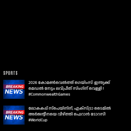
SPORTS
2026 കോമൺവെൽത്ത് ഗെയിംസ്: ഇന്ത്യക്ക്
മെഡൽ നേട്ടം ലവ്പ്രീത് സിംഗിന് വെള്ളി !
#CommonwealthGames
ലോകകപ്പ് സ്പെയിനിന്; എക്സ്ട്രാ ടൈമിൽ
അർജന്റീനയെ വീഴ്ത്തി ഫെറാൻ ടോറസ്!
#WorldCup