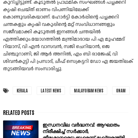
കുറിച്ചിട്ടുണ്ട്. കൂടുതൽ പ്രാഥമിക സംഘങ്ങൾ പച്ചക്കറി
കൃഷി ചെയ്ത് ഓണം വിപണിയിലേക്ക്
കൊണ്ടുവരികയാണ്. ഹോർട്ടി കോർപ്പിന്റെ പച്ചക്കറി
ചന്തകളും കൃഷി വകുപ്പിന്റെ മറ്റ് സംവിധാനങ്ങളും
സജീവമാക്കി കൂടുതൽ ഇനങ്ങൾ ചന്തയിൽ
എത്തിക്കും.യോഗത്തിൽ മന്ത്രിമാരായ പി എ മുഹമ്മദ്
റിയാസ്, വി എൻ വാസവൻ, സജി ചെറിയാൻ, ജെ
ചിഞ്ചുറാണി, ജി ആർ അനിൽ, എം ബി രാജേഷ്, വി
ശിവൻകുട്ടി പി പ്രസാദ്, ചീഫ് സെക്രട്ടറി ഡോ എ ജയതിലക്
തുടങ്ങിയവർ സംസാരിച്ചു.
KERALA
LATEST NEWS
MALAYORAM NEWS
ONAM
ഇന്ധനവില വർദ്ധനവ്: ആഘാതം
നിരീക്ഷിച്ച് സർക്കാർ,
തീരുമാനമെടുക്കുമെന്ന് മുഖ്യമന്ത്രി