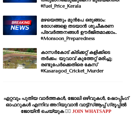
#Fuel_Price_Kerala
മഴയെത്തും മുൻപേ ഒരുങ്ങാം:
രോഗങ്ങളെ തടയാൻ ശുചീകരണ
പ്രവർത്തനങ്ങൾ ഊർജിതമാക്കാം..
#Monsoon_Preparedness
കാസർകോട് ക്രിക്കറ്റ് കളിക്കിടെ
തർക്കം: യുവാവ് കുത്തേറ്റ് മരിച്ചു;
രണ്ടുപേർക്കെതിരെ കേസ്
#Kasaragod_Cricket_Murder
ഏറ്റവും പുതിയ വാര്‍ത്തകള്‍, ജോലി ഒഴിവുകള്‍, ഷോപ്പിംഗ്‌
ഓഫറുകള്‍ എന്നിവ അറിയുവാന്‍ വാട്ട്സ്ആപ്പ് ഗ്രൂപ്പില്‍
ജോയിന്‍ ചെയ്യുക 👉🏽
JOIN WHATSAPP