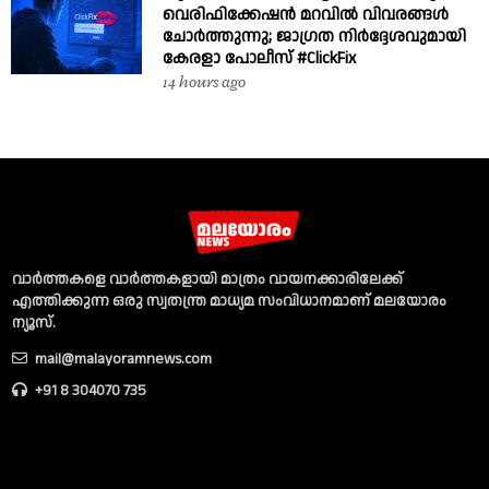
വെരിഫിക്കേഷൻ മറവിൽ വിവരങ്ങൾ
ചോർത്തുന്നു; ജാഗ്രത നിർദ്ദേശവുമായി
കേരളാ പോലീസ് #ClickFix
14 hours ago
വാര്‍ത്തകളെ വാര്‍ത്തകളായി മാത്രം വായനക്കാരിലേക്ക്
എത്തിക്കുന്ന ഒരു സ്വതന്ത്ര മാധ്യമ സംവിധാനമാണ് മലയോരം
ന്യൂസ്‌.
mail@malayoramnews.com
+91 8 304070 735