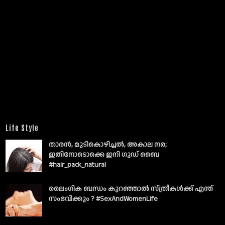
Life Style
താരൻ, മുടികൊഴിച്ചൽ, അകാല നര;
ഇതിനോടൊക്കെ ഇനി ഗുഡ് ബൈ
#hair_pack_natural
ലൈംഗിക ബന്ധം കുറഞ്ഞാല്‍ സ്ത്രീകള്‍ക്ക് എന്ത്
സംഭവിക്കും ? #SexAndWomenLife