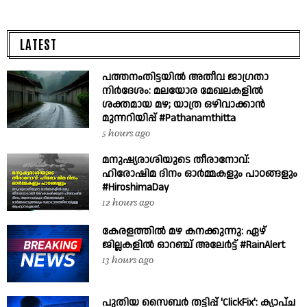
LATEST
പത്തനംതിട്ടയിൽ അതീവ ജാഗ്രതാ
നിർദേശം: മലയോര മേഖലകളിൽ
ശക്തമായ മഴ; യാത്ര ഒഴിവാക്കാൻ
മുന്നറിയിപ്പ് #Pathanamthitta
5 hours ago
മനുഷ്യരാശിയുടെ തീരാനോവ്:
ഹിരോഷിമ ദിനം ഓർമ്മകളും പാഠങ്ങളും
#HiroshimaDay
12 hours ago
കേരളത്തിൽ മഴ കനക്കുന്നു: ഏഴ്
ജില്ലകളിൽ ഓറഞ്ച് അലേർട്ട് #RainAlert
13 hours ago
പുതിയ സൈബർ തട്ടിപ്പ് 'ClickFix': ക്യാപ്ച