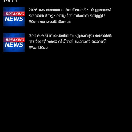
2026 കോമൺവെൽത്ത് ഗെയിംസ്: ഇന്ത്യക്ക്
മെഡൽ നേട്ടം ലവ്പ്രീത് സിംഗിന് വെള്ളി !
#CommonwealthGames
ലോകകപ്പ് സ്പെയിനിന്; എക്സ്ട്രാ ടൈമിൽ
അർജന്റീനയെ വീഴ്ത്തി ഫെറാൻ ടോറസ്!
#WorldCup