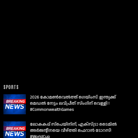
SPORTS
2026 കോമൺവെൽത്ത് ഗെയിംസ്: ഇന്ത്യക്ക്
മെഡൽ നേട്ടം ലവ്പ്രീത് സിംഗിന് വെള്ളി !
#CommonwealthGames
ലോകകപ്പ് സ്പെയിനിന്; എക്സ്ട്രാ ടൈമിൽ
അർജന്റീനയെ വീഴ്ത്തി ഫെറാൻ ടോറസ്!
#WorldCup