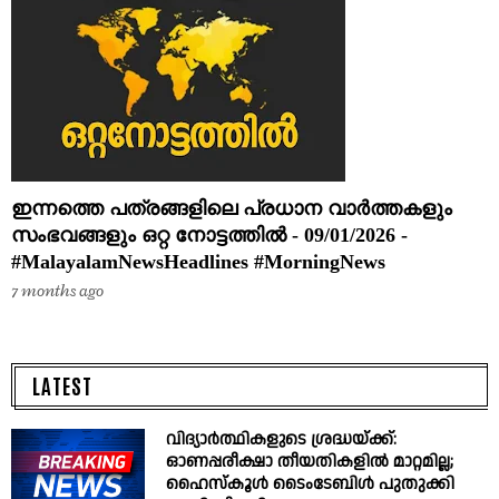
ഇന്നത്തെ പത്രങ്ങളിലെ പ്രധാന വാർത്തകളും
സംഭവങ്ങളും ഒറ്റ നോട്ടത്തിൽ - 09/01/2026 -
#MalayalamNewsHeadlines #MorningNews
7 months ago
LATEST
വിദ്യാർത്ഥികളുടെ ശ്രദ്ധയ്ക്ക്:
ഓണപ്പരീക്ഷാ തീയതികളിൽ മാറ്റമില്ല;
ഹൈസ്കൂൾ ടൈംടേബിൾ പുതുക്കി