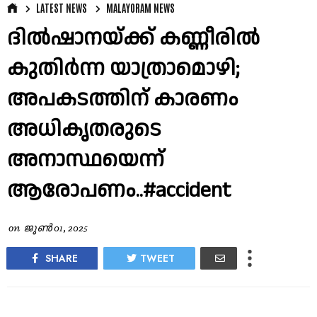
LATEST NEWS
MALAYORAM NEWS
ദിൽഷാനയ്ക്ക് കണ്ണീരിൽ
കുതിർന്ന യാത്രാമൊഴി;
അപകടത്തിന് കാരണം
അധികൃതരുടെ
അനാസ്ഥയെന്ന്
ആരോപണം..#accident
on
ജൂൺ 01, 2025
SHARE
TWEET