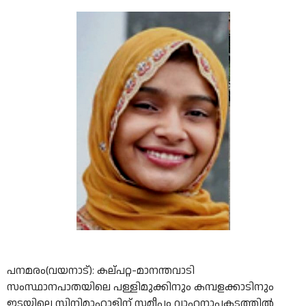
പനമരം(വയനാട്): കല്പറ്റ-മാനന്തവാടി
സംസ്ഥാനപാതയിലെ പള്ളിമുക്കിനും കമ്പളക്കാടിനും
ഇടയിലെ സിനിമാഹാളിന് സമീപം വാഹനാപകടത്തില്‍