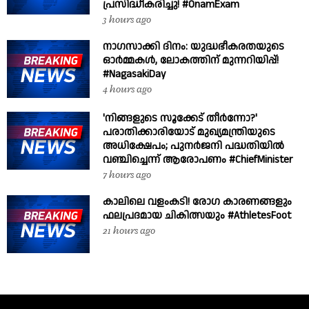
പ്രസിദ്ധീകരിച്ചു! #OnamExam
3 hours ago
നാഗസാക്കി ദിനം: യുദ്ധഭീകരതയുടെ
ഓർമ്മകൾ, ലോകത്തിന് മുന്നറിയിപ്പ്!
#NagasakiDay
4 hours ago
'നിങ്ങളുടെ സൂക്കേട് തീർന്നോ?'
പരാതിക്കാരിയോട് മുഖ്യമന്ത്രിയുടെ
അധിക്ഷേപം; പുനർജനി പദ്ധതിയിൽ
വഞ്ചിച്ചെന്ന് ആരോപണം #ChiefMinister
7 hours ago
കാലിലെ വളംകടി! രോഗ കാരണങ്ങളും
ഫലപ്രദമായ ചികിത്സയും #AthletesFoot
21 hours ago