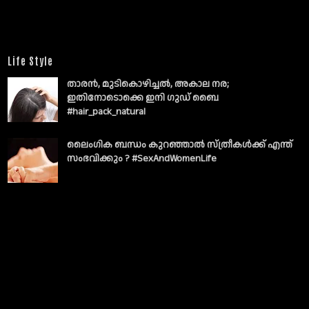
Life Style
താരൻ, മുടികൊഴിച്ചൽ, അകാല നര;
ഇതിനോടൊക്കെ ഇനി ഗുഡ് ബൈ
#hair_pack_natural
ലൈംഗിക ബന്ധം കുറഞ്ഞാല്‍ സ്ത്രീകള്‍ക്ക് എന്ത്
സംഭവിക്കും ? #SexAndWomenLife