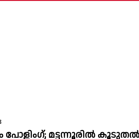
S
 പോളിംഗ്; മട്ടന്നൂരിൽ കൂടുത