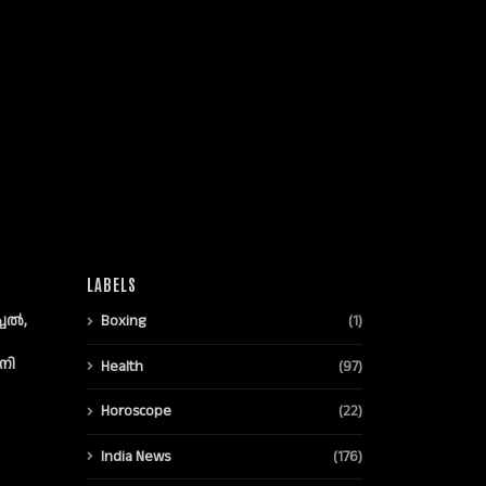
LABELS
്ചൽ,
Boxing
(1)
നി
Health
(97)
Horoscope
(22)
India News
(176)