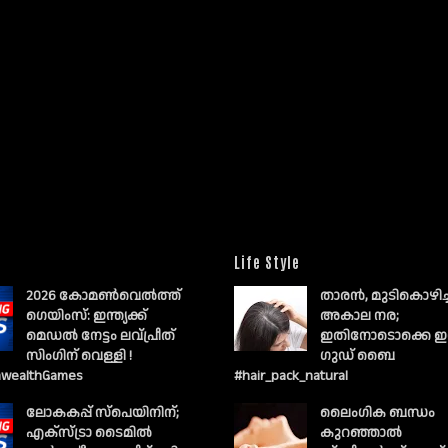
Life Style
2026 കോമൺവെൽത്ത്
താരൻ, മുടികൊഴിച
ഗെയിംസ്: ഇന്ത്യക്ക്
അകാല നര;
മെഡൽ നേട്ടം ലവ്പ്രീത്
ഇതിനോടൊക്കെ ഇ
സിംഗിന് വെള്ളി !
ഗുഡ് ബൈ
wealthGames
#hair_pack_natural
ലോകകപ്പ് സ്പെയിനിന്;
ലൈംഗിക ബന്ധം
എക്സ്ട്രാ ടൈമിൽ
കുറഞ്ഞാല്‍