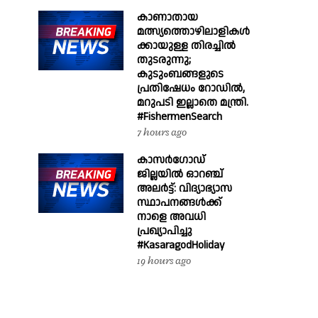
കാണാതായ
മത്സ്യത്തൊഴിലാളികൾ
ക്കായുള്ള തിരച്ചിൽ
തുടരുന്നു;
കുടുംബങ്ങളുടെ
പ്രതിഷേധം റോഡിൽ,
മറുപടി ഇല്ലാതെ മന്ത്രി.
#FishermenSearch
7 hours ago
കാസർഗോഡ്
ജില്ലയിൽ ഓറഞ്ച്
അലർട്ട്: വിദ്യാഭ്യാസ
സ്ഥാപനങ്ങൾക്ക്
നാളെ അവധി
പ്രഖ്യാപിച്ചു
#KasaragodHoliday
19 hours ago