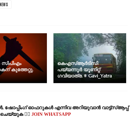
NEWS
ൽ സിപിഎം
കെഎസ്ആർടിസി
ന് കുത്തേറ്റു.
പയ്യന്നൂർ യൂണിറ്റ്
ഗവിയാത്ര. # Gavi_Yatra
‍, ഷോപ്പിംഗ്‌ ഓഫറുകള്‍ എന്നിവ അറിയുവാന്‍ വാട്ട്സ്ആപ്പ്
‍ ചെയ്യുക 👉🏽
JOIN WHATSAPP