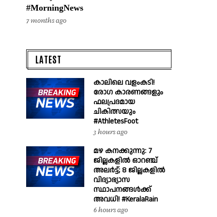
#MorningNews
7 months ago
LATEST
കാലിലെ വളംകടി!
രോഗ കാരണങ്ങളും
ഫലപ്രദമായ
ചികിത്സയും
#AthletesFoot
3 hours ago
മഴ കനക്കുന്നു: 7
ജില്ലകളിൽ ഓറഞ്ച്
അലർട്ട്; 8 ജില്ലകളിൽ
വിദ്യാഭ്യാസ
സ്ഥാപനങ്ങൾക്ക്
അവധി! #KeralaRain
6 hours ago