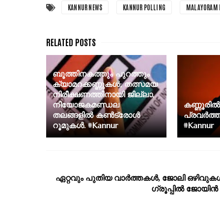
KANNUR NEWS
KANNUR POLLING
MALAYORAM 
ബൂത്തിനകത്തും പുറത്തും
ക്യാമറക്കണ്ണുകൾ; തത്സമയ
നിരീക്ഷണത്തിനായി ജില്ലാ,
നിയോജകമണ്ഡല
കണ്ണൂരി
തലങ്ങളിൽ കൺട്രോൾ
പ്രവർത്തക
റൂമുകൾ. #Kannur
#Kannur
ഏറ്റവും പുതിയ വാര്‍ത്തകള്‍, ജോലി ഒഴിവുകള്
ഗ്രൂപ്പില്‍ ജോയിന്