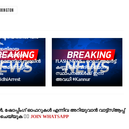
HINGTON
ഷ്ട്രീയത്തിൽ വൻ
ം,
്കെതിരായ
്ഥ പരാമർശം
ഉദയനിധി സ്റ്റാലിൻ
FLASH NEWS : റെഡ് അലർട്ട്:
 തമിഴ്‌നാട്ടിൽ
കണ്ണൂരിൽ വിദ്യാഭ്യാസ
ം
സ്ഥാപനങ്ങൾക്ക് ഇന്ന്
dhiArrest
അവധി #Kannur
‍, ഷോപ്പിംഗ്‌ ഓഫറുകള്‍ എന്നിവ അറിയുവാന്‍ വാട്ട്സ്ആപ്പ്
‍ ചെയ്യുക 👉🏽
JOIN WHATSAPP