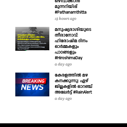
ഒഴിവാക്കാൻ
മുന്നറിയിപ്പ്
#Pathanamthitta
18 hours ago
മനുഷ്യരാശിയുടെ
തീരാനോവ്:
ഹിരോഷിമ ദിനം
ഓർമ്മകളും
പാഠങ്ങളും
#HiroshimaDay
a day ago
കേരളത്തിൽ മഴ
കനക്കുന്നു: ഏഴ്
ജില്ലകളിൽ ഓറഞ്ച്
അലേർട്ട് #RainAlert
a day ago