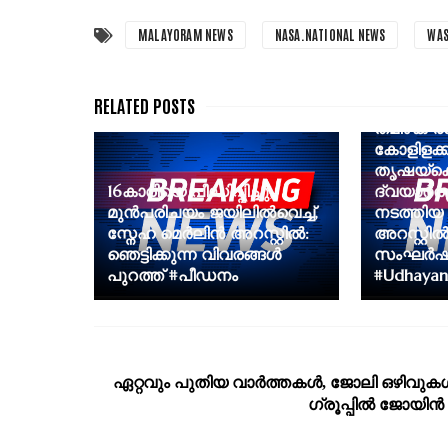
MALAYORAM NEWS
NASA.NATIONAL NEWS
WAS
തമിഴക രാ
കോളിളക്ക
തൃഷയ്‌ക
16കാരിയെ പീഡിപ്പിച്ചു;
ദ്വയാർത
മുൻപരിചയം ജയിലിൽവെച്ച്,
നടത്തിയ 
സ്നേഹ മെർലിൻ അറസ്റ്റിൽ:
അറസ്റ്റിൽ,
ഞെട്ടിക്കുന്ന വിവരങ്ങൾ
സംഘർഷ
പുറത്ത് #പീഡനം
#Udhayani
ഏറ്റവും പുതിയ വാര്‍ത്തകള്‍, ജോലി ഒഴിവുകള്
ഗ്രൂപ്പില്‍ ജോയിന്