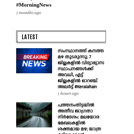
#MorningNews
7 months ago
LATEST
സംസ്ഥാനത്ത് കനത്ത
മഴ തുടരുന്നു; 7
ജില്ലകളിൽ വിദ്യാഭ്യാസ
സ്ഥാപനങ്ങൾക്ക്
അവധി, എട്ട്
ജില്ലകളിൽ ഓറഞ്ച്
അലർട്ട് #KeralaRain
5 hours ago
പത്തനംതിട്ടയിൽ
അതീവ ജാഗ്രതാ
നിർദേശം: മലയോര
മേഖലകളിൽ
ശക്തമായ മഴ; യാത്ര