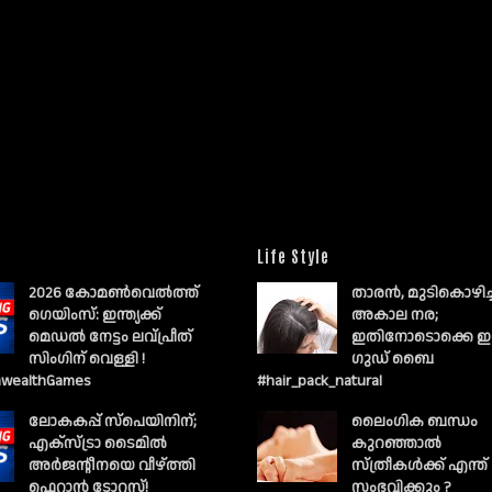
Life Style
2026 കോമൺവെൽത്ത്
താരൻ, മുടികൊഴിച
ഗെയിംസ്: ഇന്ത്യക്ക്
അകാല നര;
മെഡൽ നേട്ടം ലവ്പ്രീത്
ഇതിനോടൊക്കെ ഇ
സിംഗിന് വെള്ളി !
ഗുഡ് ബൈ
wealthGames
#hair_pack_natural
ലോകകപ്പ് സ്പെയിനിന്;
ലൈംഗിക ബന്ധം
എക്സ്ട്രാ ടൈമിൽ
കുറഞ്ഞാല്‍
അർജന്റീനയെ വീഴ്ത്തി
സ്ത്രീകള്‍ക്ക് എന്ത്
ഫെറാൻ ടോറസ്!
സംഭവിക്കും ?