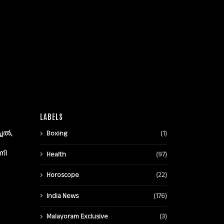
LABELS
്ചൽ,
Boxing
(1)
നി
Health
(97)
Horoscope
(22)
India News
(176)
Malayoram Exclusive
(3)