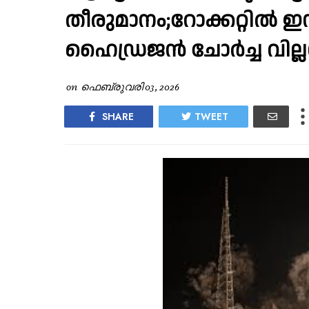
തീരുമാനം;റോക്കറ്റിൽ ഇന
ഹൈഡ്രജൻ ചോർച്ച വില്ല
on
ഫെബ്രുവരി 03, 2026
SHARE
TWEET