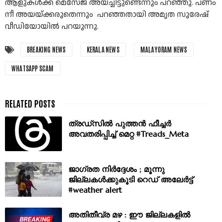
ആളുകൾക്ക് മെസേജ് അയച്ചിട്ടുണ്ടെന്നും പറഞ്ഞു. പണം
നീ അയയ്ക്കരുതെന്നും പറഞ്ഞതായി അമൃത സുരേഷ്
വീഡിയോയിൽ പറയുന്നു.
BREAKING NEWS
KERALA NEWS
MALAYORAM NEWS
WHATSAPP SCAM
ത്രഡ്‌സില്‍ പുത്തൻ ഫീച്ചർ
അവതരിപ്പിച്ച് മെറ്റ #Treads_Meta
ജാഗ്രത നിർദ്ദേശം ; മൂന്നു
ജില്ലകൾക്കുകൂടി റെഡ് അലേർട്ട്
#weather alert
അതിതീവ്ര മഴ : ഈ ജില്ലകളിൽ