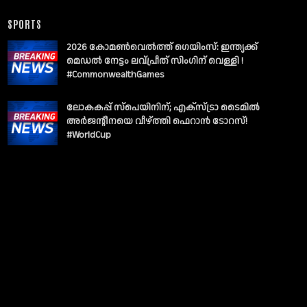
SPORTS
2026 കോമൺവെൽത്ത് ഗെയിംസ്: ഇന്ത്യക്ക്
മെഡൽ നേട്ടം ലവ്പ്രീത് സിംഗിന് വെള്ളി !
#CommonwealthGames
ലോകകപ്പ് സ്പെയിനിന്; എക്സ്ട്രാ ടൈമിൽ
അർജന്റീനയെ വീഴ്ത്തി ഫെറാൻ ടോറസ്!
#WorldCup