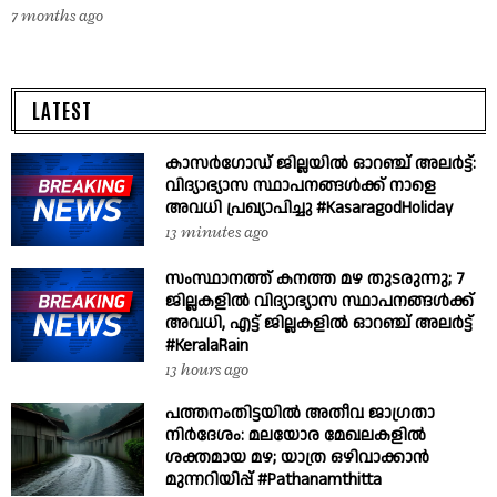
7 months ago
LATEST
കാസർഗോഡ് ജില്ലയിൽ ഓറഞ്ച് അലർട്ട്:
വിദ്യാഭ്യാസ സ്ഥാപനങ്ങൾക്ക് നാളെ
അവധി പ്രഖ്യാപിച്ചു #KasaragodHoliday
13 minutes ago
സംസ്ഥാനത്ത് കനത്ത മഴ തുടരുന്നു; 7
ജില്ലകളിൽ വിദ്യാഭ്യാസ സ്ഥാപനങ്ങൾക്ക്
അവധി, എട്ട് ജില്ലകളിൽ ഓറഞ്ച് അലർട്ട്
#KeralaRain
13 hours ago
പത്തനംതിട്ടയിൽ അതീവ ജാഗ്രതാ
നിർദേശം: മലയോര മേഖലകളിൽ
ശക്തമായ മഴ; യാത്ര ഒഴിവാക്കാൻ
മുന്നറിയിപ്പ് #Pathanamthitta