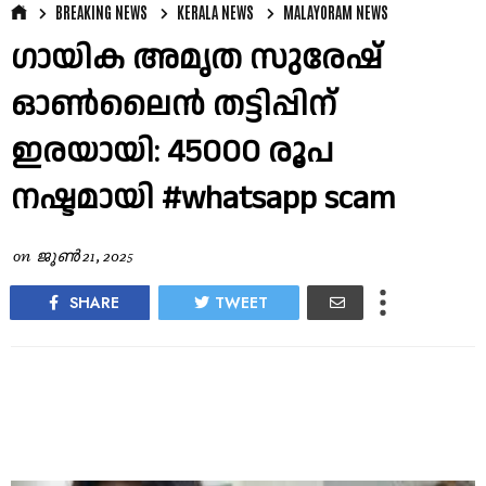
BREAKING NEWS
KERALA NEWS
MALAYORAM NEWS
ഗായിക അമൃത സുരേഷ്
ഓൺലൈൻ തട്ടിപ്പിന്
ഇരയായി: 45000 രൂപ
നഷ്ടമായി #whatsapp scam
on
ജൂൺ 21, 2025
SHARE
TWEET