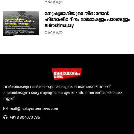
a day ago
മനുഷ്യരാശിയുടെ തീരാനോവ്:
ഹിരോഷിമ ദിനം ഓർമ്മകളും പാഠങ്ങളും
#HiroshimaDay
a day ago
വാര്‍ത്തകളെ വാര്‍ത്തകളായി മാത്രം വായനക്കാരിലേക്ക്
എത്തിക്കുന്ന ഒരു സ്വതന്ത്ര മാധ്യമ സംവിധാനമാണ് മലയോരം
ന്യൂസ്‌.
mail@malayoramnews.com
+91 8 304070 735