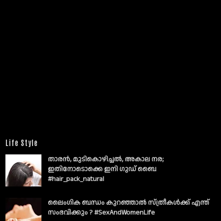
Life Style
താരൻ, മുടികൊഴിച്ചൽ, അകാല നര;
ഇതിനോടൊക്കെ ഇനി ഗുഡ് ബൈ
#hair_pack_natural
ലൈംഗിക ബന്ധം കുറഞ്ഞാല്‍ സ്ത്രീകള്‍ക്ക് എന്ത്
സംഭവിക്കും ? #SexAndWomenLife